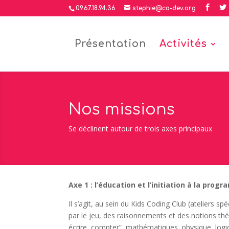
09.67.18.94.36
stephie@co-dev.org
Présentation
Activités
Nos missions
Se déclinent autour de trois axes principaux
Axe 1 : l’éducation et l’initiation à la pr
Il s’agit, au sein du Kids Coding Club (ateliers s
par le jeu, des raisonnements et des notions th
écrire, compter”, mathématiques, physique, logi