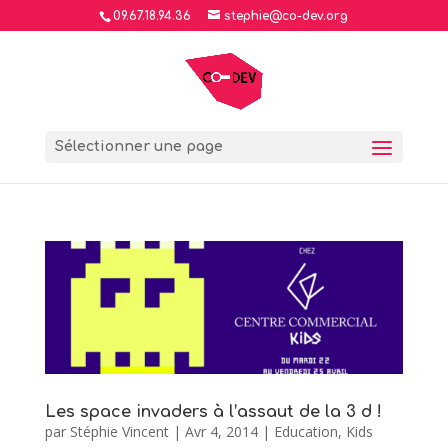
09.67.18.94.36
stephie@co-dev.org
Sélectionner une page
Les space invaders à l’assaut de la 3 d !
par
Stéphie Vincent
|
Avr 4, 2014
|
Education
,
Kids