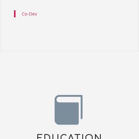
Co-Dev

EDUCATION