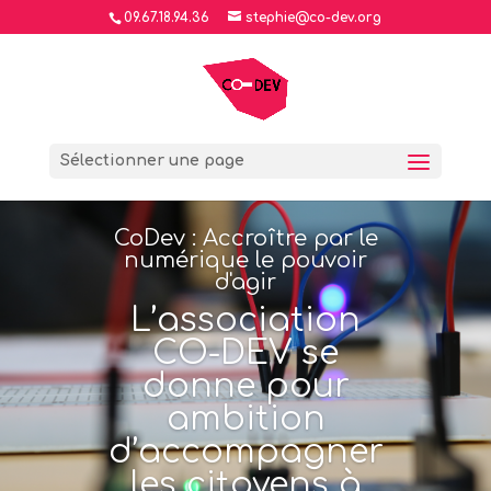
09.67.18.94.36
stephie@co-dev.org
Sélectionner une page
CoDev : Accroître par le
numérique le pouvoir
d'agir
L’association
CO-DEV se
donne pour
ambition
d’accompagner
les citoyens à