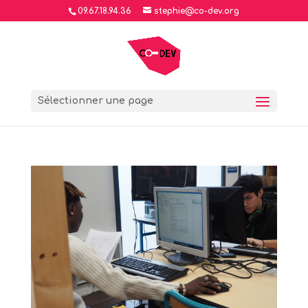
09.67.18.94.36
stephie@co-dev.org
Sélectionner une page