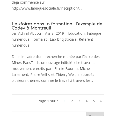
déjà commencé sur
http://www.labriquesociale.fr/inscription/....
Le «faire» dans la formation : l’exemple de
Codev à Montreuil
par
Achraf Abdou
|
Avr 8, 2019
|
Education
,
Fabrique
numérique
,
Formalab
,
Lab Briq Sociale
,
Référent
numérique
Dans le cadre d’une recherche menée par l’école des
Mines ParisTech. un ouvrage intitulé « Le travail en
mouvement » écrits par : Emilie Bourdu, Michel
Lallement, Pierre Veltz, et Thierry Weil, a abordés
plusieurs thèmes comme le travail à travers les...
Page 1 sur 5
1
2
3
4
5
»