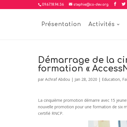
09.67.18.94.36
stephie@co-dev.org
Présentation
Activités
Démarrage de la ci
formation « Access
par
Achraf Abdou
|
Jan 28, 2020
|
Education
,
Fa
La cinquième promotion démarre avec 15 jeunes, 
nouvelle promotion pour une formation de six m
certifié RNCP.