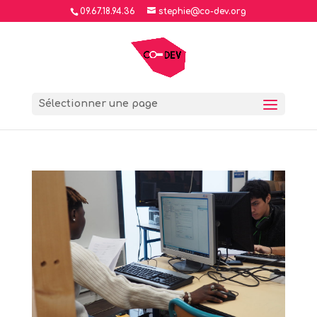
09.67.18.94.36
stephie@co-dev.org
Sélectionner une page