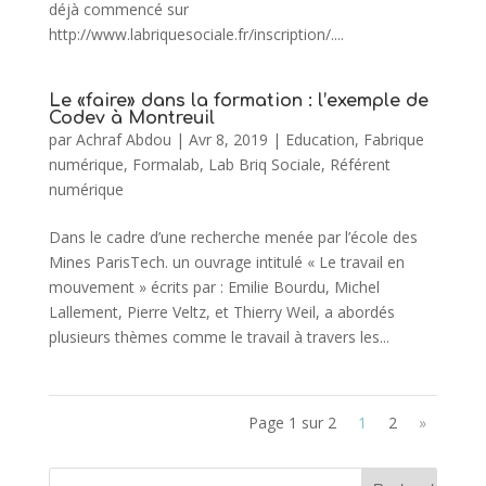
déjà commencé sur
http://www.labriquesociale.fr/inscription/....
Le «faire» dans la formation : l’exemple de
Codev à Montreuil
par
Achraf Abdou
|
Avr 8, 2019
|
Education
,
Fabrique
numérique
,
Formalab
,
Lab Briq Sociale
,
Référent
numérique
Dans le cadre d’une recherche menée par l’école des
Mines ParisTech. un ouvrage intitulé « Le travail en
mouvement » écrits par : Emilie Bourdu, Michel
Lallement, Pierre Veltz, et Thierry Weil, a abordés
plusieurs thèmes comme le travail à travers les...
Page 1 sur 2
1
2
»