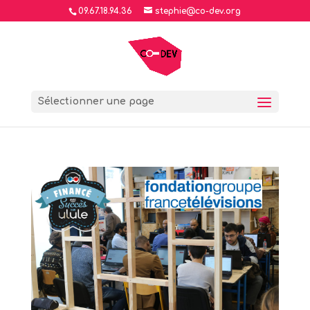
09.67.18.94.36
stephie@co-dev.org
Sélectionner une page