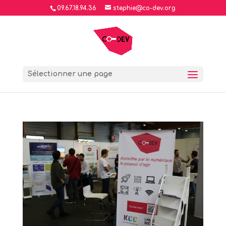
09.67.18.94.36
stephie@co-dev.org
Sélectionner une page