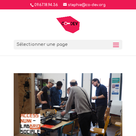
09.67.18.94.36
stephie@co-dev.org
Sélectionner une page