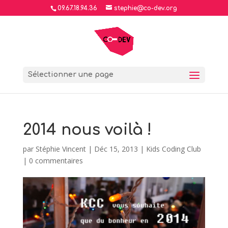
09.67.18.94.36
stephie@co-dev.org
Sélectionner une page
2014 nous voilà !
par
Stéphie Vincent
|
Déc 15, 2013
|
Kids Coding Club
|
0 commentaires