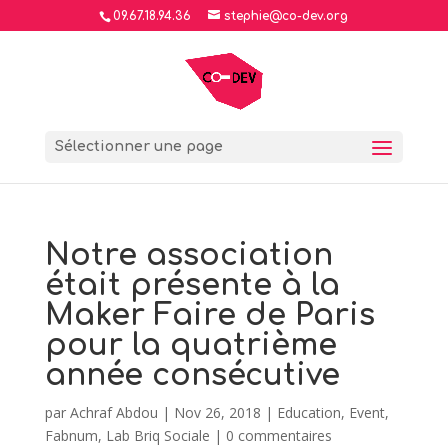
09.67.18.94.36
stephie@co-dev.org
Sélectionner une page
Notre association
était présente à la
Maker Faire de Paris
pour la quatrième
année consécutive
par
Achraf Abdou
|
Nov 26, 2018
|
Education
,
Event
,
Fabnum
,
Lab Briq Sociale
|
0 commentaires