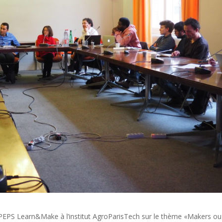
u PEPS Learn&Make à l’institut AgroParisTech sur le thème «Makers ou