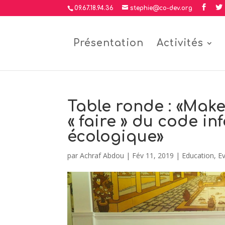
09.67.18.94.36
stephie@co-dev.org
Présentation
Activités
Table ronde : «Make
« faire » du code in
écologique»
par
Achraf Abdou
|
Fév 11, 2019
|
Education
,
E